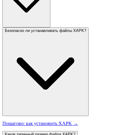
Безопасно ли устанавливать файлы XAPK?
Пошагово: как установить XAPK
→
Каков типичный размер файла XAPK?