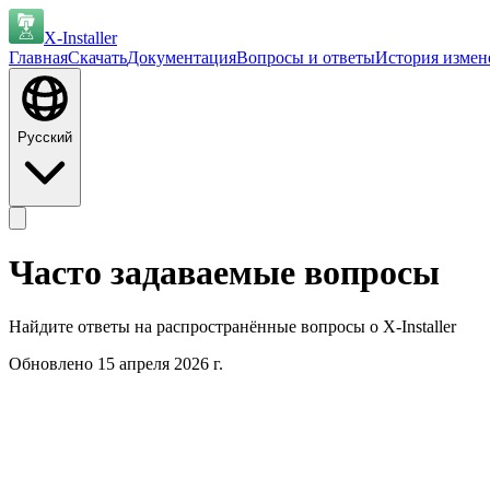
X-Installer
Главная
Скачать
Документация
Вопросы и ответы
История измен
Русский
Часто задаваемые вопросы
Найдите ответы на распространённые вопросы о X-Installer
Обновлено
15 апреля 2026 г.