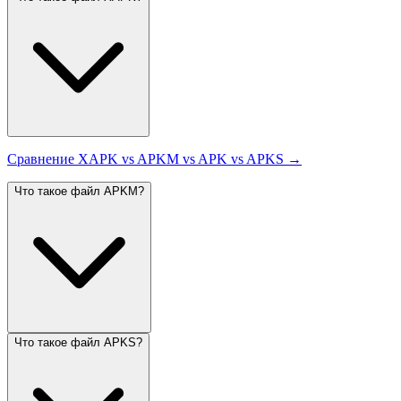
Сравнение XAPK vs APKM vs APK vs APKS
→
Что такое файл APKM?
Что такое файл APKS?