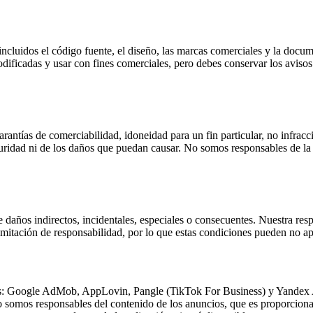
incluidos el código fuente, el diseño, las marcas comerciales y la docu
odificadas y usar con fines comerciales, pero debes conservar los avisos d
arantías de comerciabilidad, idoneidad para un fin particular, no infrac
guridad ni de los daños que puedan causar. No somos responsables de la p
daños indirectos, incidentales, especiales o consecuentes. Nuestra res
limitación de responsabilidad, por lo que estas condiciones pueden no ap
erceros: Google AdMob, AppLovin, Pangle (TikTok For Business) y Yandex
o somos responsables del contenido de los anuncios, que es proporcion